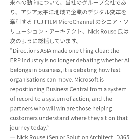
来への動向について、当社のグループ会社であ
り、アジア太平洋地域で企業のデジタル変革を
牽引する FUJIFILM MicroChannel のシニア・ソ
リューション・アーキテクト、Nick Rouse 氏は
次のように総括しています。
“Directions ASIA made one thing clear: the
ERP industry is no longer debating whether AI
belongs in business, it is debating how fast
organisations can move. Microsoft is
repositioning Business Central from a system
of record to a system of action, and the
partners who will win are those helping
customers understand where they sit on that
journey today.”
— Nick Rouse (Senior Solution Architect, D365