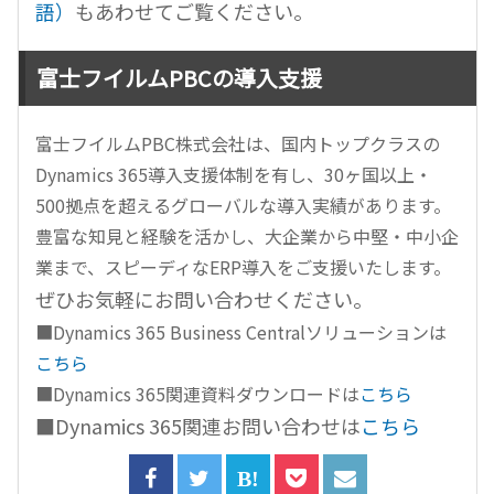
語）
もあわせてご覧ください。
富士フイルムPBCの導入支援
富士フイルム
PBC
株式会社は、国内トップクラスの
Dynamics 365
導入支援体制を有し、
30
ヶ国以上・
500
拠点を超えるグローバルな導入実績があります。
豊富な知見と経験を活かし、大企業から中堅・中小企
業まで、スピーディな
ERP
導入をご支援いたします。
ぜひお気軽にお問い合わせください。
■Dynamics 365 Business Centralソリューションは
こちら
■Dynamics 365関連資料ダウンロードは
こちら
■Dynamics 365関連お問い合わせは
こちら