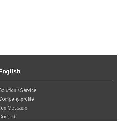
English
Solution / Service
Company profile
Top Message
Contact
Privacy policy