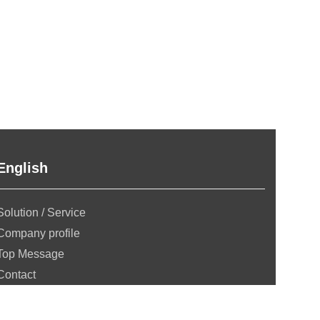
English
Solution / Service
Company profile
Top Message
Contact
Privacy policy