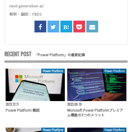
next-generation-ai/
解釈・翻訳：FBDS
RECENT POST
「Power Platform」の最新記事
Power Platform
Power Platform
2023.12.11
2023.06.19
Power Platform 概説
Microsoft Power Platformプレミア
ム機能の3つのメリット
Power Platform
Power Platform