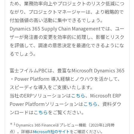
ため、業務効率向上やプロジェクトのリスク低減につ
ながり、プロジェクトマネージャーは、より戦略的で
付加価値の高い活動に集中できるでしょう。
Dynamics 365 Supply Chain Managementでは、ユー
ザーが発注書の変更を効率的に処理し、影響とリスク
を評価して、調達の意思決定を最適化できるようにな
るでしょう。
富士フイルムPBCは、豊富なMicrosoft Dynamics 365
・Power Platform 導入経験とノウハウを活かして、
スピーディな導入をご支援いたします。
当社のERPソリューションは
こちら
、Microsoft ERP
Power Platformソリューションは
こちら
、資料ダウ
ンロードは
こちら
をご覧ください。
＊１
Dynamics 365 Financeはプレビュー機能（2023年12月時
点）。詳細は
Microsoft社のサイト
をご確認ください。