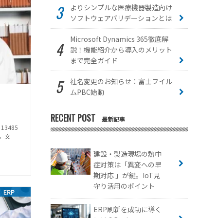
よりシンプルな医療機器製造向け
ソフトウェアバリデーションとは
Microsoft Dynamics 365徹底解
説！機能紹介から導入のメリット
まで完全ガイド
社名変更のお知らせ：富士フイル
ムPBC始動
RECENT POST
最新記事
 13485
。文
建設・製造現場の熱中
症対策は「異変への早
期対応 」が鍵。IoT見
守り活用のポイント
ERP
ERP刷新を成功に導く