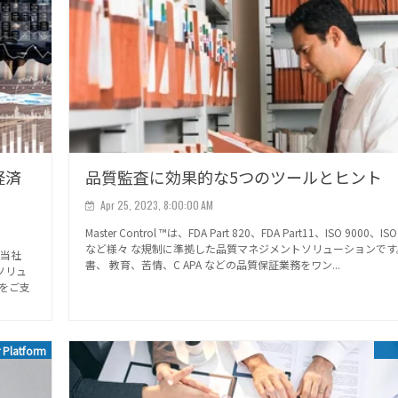
経済
品質監査に効果的な5つのツールとヒント
Apr 25, 2023, 8:00:00 AM
Master Control ™は、FDA Part 820、FDA Part11、ISO 9000、ISO
など様々 な規制に準拠した品質マネジメントソリューションです
。当社
書、 教育、苦情、C APA などの品質保証業務をワン...
Pソリュ
をご支
 Platform