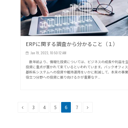
ERPに関する調査から分かること（１）
Jan 19, 2023, 10:50:12 AM
数年前より、情報化投資については、ビジネスの成長や利益を
投資に重点が置かれて来ているといわれています。バックオフィ
基幹系システムへの投資や維持運用をいかに削減して、本来の事
役立つ分野への投資に振り向けるかが重要なテ...
3
4
5
6
7