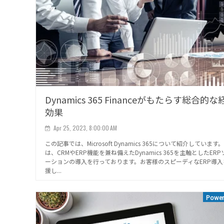
Dynamics 365 Financeがもたらす総合的な
効果
Apr 25, 2023, 8:00:00 AM
この記事では、Microsoft Dynamics 365について紹介しています
は、CRMやERP機能を兼ね備えたDynamics 365を主軸としたER
ーションの導入を行っております。お客様のスピーディなERP導入
援し...
Power