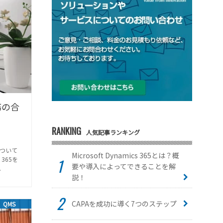
業務の合
RANKING
人気記事ランキング
mについて
Microsoft Dynamics 365とは？概
365を
要や導入によってできることを解
.
説！
CAPAを成功に導く7つのステップ
QMS