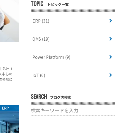
TOPIC
トピック一覧
ERP
(31)
QMS
(19)
Power Platform
(9)
生み出す
ス中心の
IoT
(6)
業発展に
SEARCH
ブログ内検索
ERP