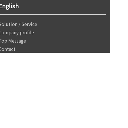
English
Solution / Service
Company profile
Top Message
Contact
Privacy policy