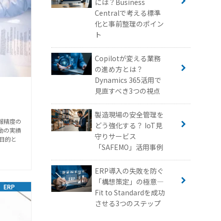
には？Business
Centralで考える標準
化と事前整理のポイン
ト
Copilotが変える業務
の進め方とは？
Dynamics 365活用で
見直すべき3つの視点
製造現場の安全管理を
報精度の
どう強化する？ IoT見
動の実績
守りサービス
目的と
「SAFEMO」活用事例
ERP導入の失敗を防ぐ
「構想策定」の極意—
ERP
Fit to Standardを成功
させる3つのステップ