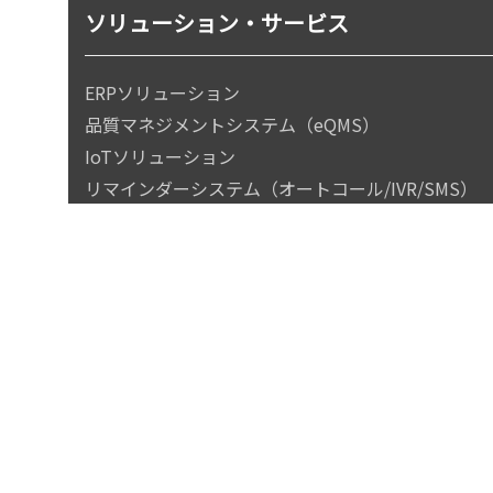
ソリューション・サービス
ERPソリューション
品質マネジメントシステム（eQMS）
IoTソリューション
リマインダーシステム（オートコール/IVR/SMS）
Power Platform
HRソリューション
SAPソリューション
Azureクラウドサービス
イベント・セミナー
導入事例