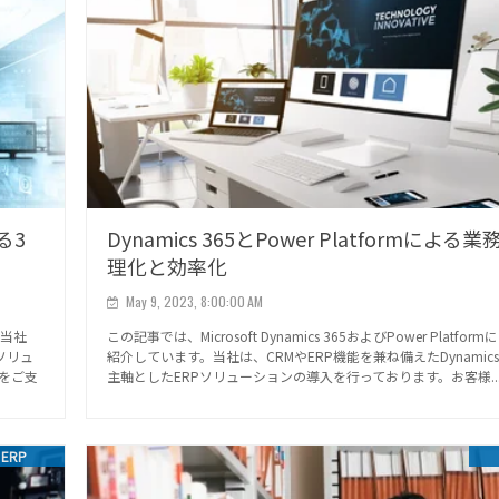
る3
Dynamics 365とPower Platformによる
理化と効率化
May 9, 2023, 8:00:00 AM
。当社
この記事では、Microsoft Dynamics 365およびPower Platfor
Pソリュ
紹介しています。当社は、CRMやERP機能を兼ね備えたDynamics 
をご支
主軸としたERPソリューションの導入を行っております。お客様..
ERP