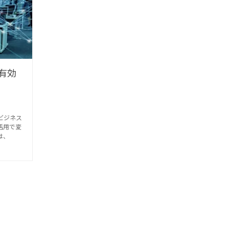
？有効
ビジネス
活用で変
は、